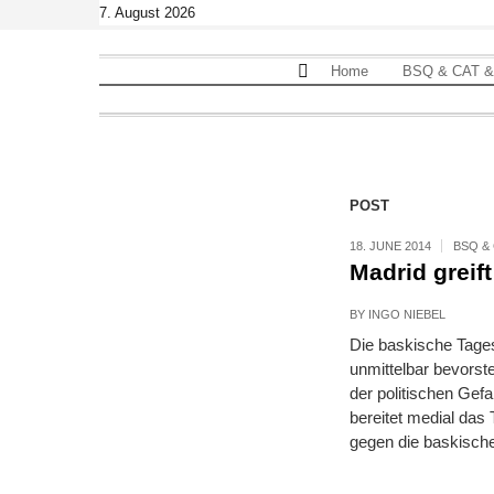
7. August 2026
TAG:
ABC
Home
BSQ & CAT &
POST
18. JUNE 2014
BSQ & 
Madrid grei
BY
INGO NIEBEL
Die baskische Tages
unmittelbar bevorst
der politischen Gef
bereitet medial das
gegen die baskisch