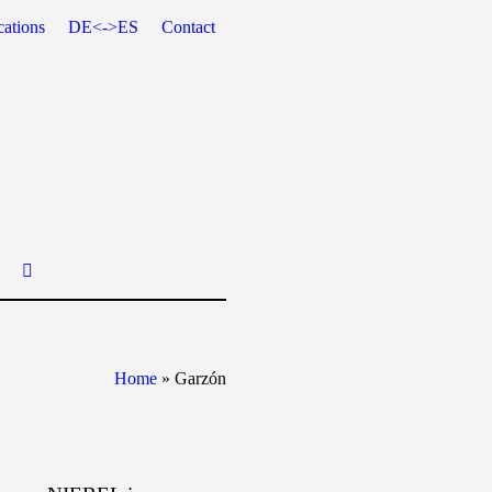
cations
DE<->ES
Contact
Home
»
Garzón