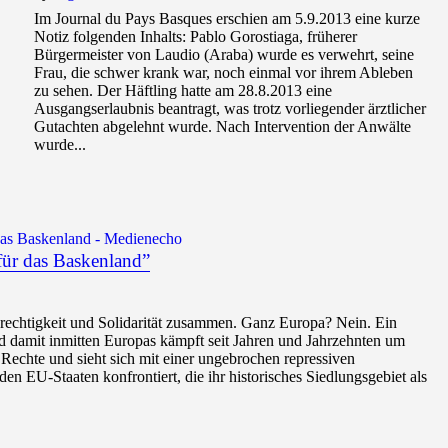
Im Journal du Pays Basques erschien am 5.9.2013 eine kurze
Notiz folgenden Inhalts: Pablo Gorostiaga, früherer
Bürgermeister von Laudio (Araba) wurde es verwehrt, seine
Frau, die schwer krank war, noch einmal vor ihrem Ableben
zu sehen. Der Häftling hatte am 28.8.2013 eine
Ausgangserlaubnis beantragt, was trotz vorliegender ärztlicher
Gutachten abgelehnt wurde. Nach Intervention der Anwälte
wurde...
das Baskenland - Medienecho
für das Baskenland”
rechtigkeit und Solidarität zusammen. Ganz Europa? Nein. Ein
d damit inmitten Europas kämpft seit Jahren und Jahrzehnten um
n Rechte und sieht sich mit einer ungebrochen repressiven
den EU-Staaten konfrontiert, die ihr historisches Siedlungsgebiet als