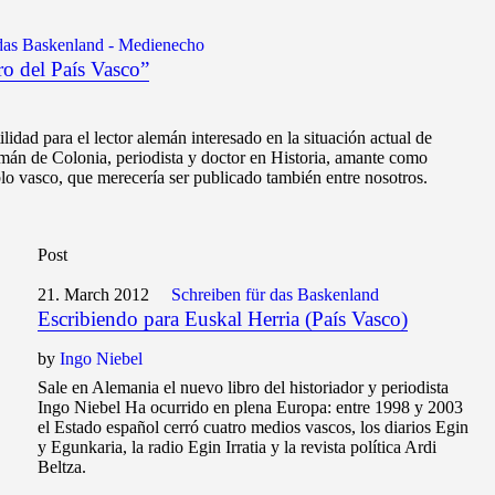
 das Baskenland - Medienecho
ro del País Vasco”
ilidad para el lector alemán interesado en la situación actual de
emán de Colonia, periodista y doctor en Historia, amante como
 vasco, que merecería ser publicado también entre nosotros.
Post
21. March 2012
Schreiben für das Baskenland
Escribiendo para Euskal Herria (País Vasco)
by
Ingo Niebel
Sale en Alemania el nuevo libro del historiador y periodista
Ingo Niebel Ha ocurrido en plena Europa: entre 1998 y 2003
el Estado español cerró cuatro medios vascos, los diarios Egin
y Egunkaria, la radio Egin Irratia y la revista política Ardi
Beltza.