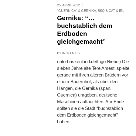
25. APRIL 2012
"GUERNICA" & GERNIKA
,
BSQ & CAT & IRL
Gernika: “…
buchstäblich dem
Erdboden
gleichgemacht”
BY
INGO NIEBEL
(info-baskenland.de/Ingo Niebel) Die
sieben Jahre alte Tere Amesti spielte
gerade mit ihren älteren Brüdern vor
einem Bauernhof, als über den
Hängen, die Gernika (span.
Guernica) umgeben, deutsche
Maschinen auftauchten. Am Ende
sollten sie die Stadt “buchstäblich
dem Erdboden gleichgemacht”
haben.