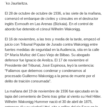
´ko Jaurlaritza.
El 28 de octubre de octubre de 1936, a las siete de la mañana,
comenzó el embarque de civiles y cónsules en el destructor
inglés Exmouth en Las Arenas (Bizkaia). En el control de
abordo fue detenido el cónsul Wilhelm Wakonigg.
El 16 de noviembre, a las tres y media de la tarde, empezó el
juicio con Tribunal Popular de Jurado contra Wakonigg entre
fuertes medidas de seguridad en la Audiencia, sita en la calle
Dª María Muñoz del Caso Viejo de Bilbao. Su abogado
defensor fue Ignacio de Areilza. El 17 de noviembre el
Presidente del Tribunal, José Espinosa, leyó la sentencia:
“Fallamos que debemos condenar y condenamos al
procesado Guillermo Wakonigg a la pena de muerte por el
delito de traición consumada”.
La mañana del 19 de noviembre de 1936 fue ejecutado en la
tapia del cementerio de Derio tras gritar al viento su Heil Hitler.
Wilhelm Wakonigg Hummer nació el 30 de abril de 1875,
entonces él y su ciudad Littai, sita a orillas del río Save en la