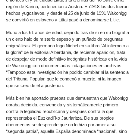
región de Karina, pertenecían a Austria. En1918 los dos fueron
hechos yugoslavos, y desde el 25 de junio de 1991 Wakonigg
se convirtió en esloveno y Littai pasó a denominarse Litije.
Murió a los 61 años de edad, dejando tras de sí en su biografía
un cierto halo de misterio espeso y un puñado de preguntas
enigmáticas. El germano Ingo Niebel en su libro “Al infierno o a
la gloria” de la editorial Alberdania, de reciente aparición, trata
de despejar de modo definitivo incógnitas históricas en la vida
de Wakonigg con documentadas indagaciones en archivos:
“Tampoco esta investigación ha podido cambiar ni la sentencia
del Tribunal Popular, que le condenó a muerte, ni la imagen
que se creó de él a posteriori.
Más bien ha aportado pruebas que demuestran que Wakonigg
obraba decidida, convencida y sistemáticamente primero
contra la legalidad republicana y después contra la que
representaba el Euzkadi´ko Jaurlaritza. De sus propios
documentos se desprende que no lo hizo por amor a su
“segunda patria”, aquella España denominada “nacional”, sino