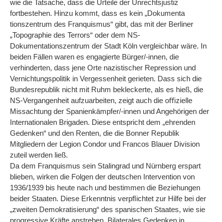
wie die Tatsache, dass die Urteile der Unrechtsjustiz
fortbestehen. Hinzu kommt, dass es kein „Dokumenta
tionszentrum des Franquismus“ gibt, das mit der Berliner
„Topographie des Terrors“ oder dem NS-
Dokumentationszentrum der Stadt Köln vergleichbar wäre. In
beiden Fällen waren es engagierte Bürger/-innen, die
verhinderten, dass jene Orte nazistischer Repression und
Vernichtungspolitik in Vergessenheit gerieten. Dass sich die
Bundesrepublik nicht mit Ruhm bekleckerte, als es hieß, die
NS-Vergangenheit aufzuarbeiten, zeigt auch die oﬃzielle
Missachtung der Spanienkämpfer/-innen und Angehörigen der
Internationalen Brigaden. Diese entspricht dem „ehrenden
Gedenken“ und den Renten, die die Bonner Republik
Mitgliedern der Legion Condor und Francos Blauer Division
zuteil werden ließ.
Da dem Franquismus sein Stalingrad und Nürnberg erspart
blieben, wirken die Folgen der deutschen Intervention von
1936/1939 bis heute nach und bestimmen die Beziehungen
beider Staaten. Diese Erkenntnis verpﬂichtet zur Hilfe bei der
„zweiten Demokratisierung“ des spanischen Staates, wie sie
progressive Kräfte anstreben. Bilaterales Gedenken in