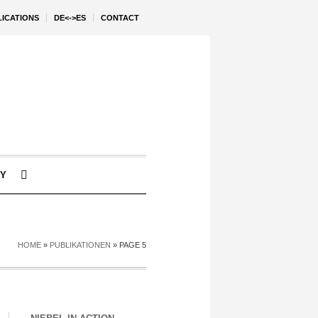
LICATIONS
DE<->ES
CONTACT
Y
HOME
»
PUBLIKATIONEN
»
PAGE 5