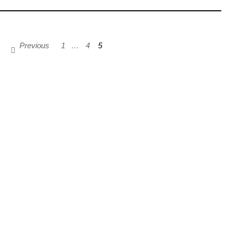
Previous
1
…
4
5