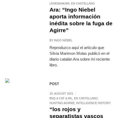
LEHENDAKARI
,
EN CASTELLANO
Ara: “Ingo Niebel
aporta información
inédita sobre la fuga de
Agirre”
BY
INGO NIEBEL
Reproduzco aquí el artículo que
Sílvia Marimon Molas publicó en el
diario catalán Ara sobre mi reciente
libro.
POST
15. AUGUST 2021
BSQ & CAT & IRL
,
EN CASTELLANO
,
HUNTING AGIRRE
,
INTELLIGENCE HISTORY
“los rojos y
separatistas vascos