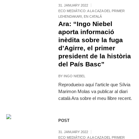
31. JANUARY 2022
ECO MEDIÁTICO: A LA CAZA DEL PRIMER
LEHENDAKARI
,
EN CATALÁ
Ara: “Ingo Niebel
aporta informació
inèdita sobre la fuga
d’Agirre, el primer
president de la història
del País Basc”
BY
INGO NIEBEL
Reprodueixo aquí l’article que Sílvia
Marimon Molas va publicar al diari
català Ara sobre el meu llibre recent.
POST
31. JANUARY 2022
ECO MEDIÁTICO: A LA CAZA DEL PRIMER