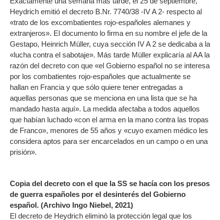
Exactamente una semana más tarde, el 25 de septiembre,
Heydrich emitió el decreto B.Nr. 7740/38 -IV A 2- respecto al
«trato de los excombatientes rojo-españoles alemanes y
extranjeros». El documento lo firma en su nombre el jefe de la
Gestapo, Heinrich Müller, cuya sección IV A 2 se dedicaba a la
«lucha contra el sabotaje». Más tarde Müller explicaría al AA la
razón del decreto con que «el Gobierno español no se interesa
por los combatientes rojo-españoles que actualmente se
hallan en Francia y que sólo quiere tener entregadas a
aquellas personas que se menciona en una lista que se ha
mandado hasta aquí». La medida afectaba a todos aquellos
que habían luchado «con el arma en la mano contra las tropas
de Franco», menores de 55 años y «cuyo examen médico les
considera aptos para ser encarcelados en un campo o en una
prisión».
Copia del decreto con el que la SS se hacía con los presos
de guerra españoles por el desinterés del Gobierno
español. (Archivo Ingo Niebel, 2021)
El decreto de Heydrich eliminó la protección legal que los