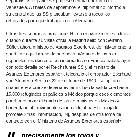
separatistas españoles» pudiesen embarcar rumbo a
Venezuela. A finales de septiembre, el diplomático informó a
su central que las SS planeaban llevarse a todos los
refugiados para que trabajasen en Alemania.
Otras tres semanas más tarde, Himmler avanzó en esta línea
cuando durante su visita oficial a Madrid selló con Serrano
Súñer, ahora ministro de Asuntos Exteriores, definitivamente la
suerte de aquel grupo de personas. «Asunto de los rojo-
españoles residentes o sea internados en Francia tratado ayer
con todo detalle por el Reichsführer SS y el ministro de
Asuntos Exteriores español», telegrafió el embajador Eberhard
von Stohrer a Berlín el 22 de octubre de 1940. La ‘opinión
unánime’ era que se debería evitar incluso la salida «de hasta
15.000 refugiados españoles a México porque esos elementos
podrían reforzar el bando de los comunistas en México y
hacer daño al movimiento nacional de ahí». El embajador
promete «más [información, IN], después de otra toma de
contacto con el Ministerio de Asuntos Exteriores español».
precisamente los rojos y