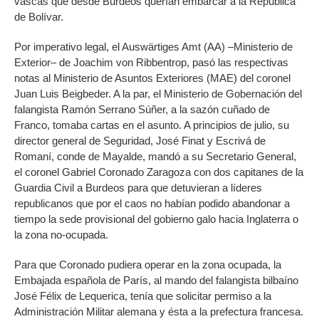
vascas que desde Burdeos querían embarcar a la República
de Bolívar.
Por imperativo legal, el Auswärtiges Amt (AA) –Ministerio de
Exterior– de Joachim von Ribbentrop, pasó las respectivas
notas al Ministerio de Asuntos Exteriores (MAE) del coronel
Juan Luis Beigbeder. A la par, el Ministerio de Gobernación del
falangista Ramón Serrano Súñer, a la sazón cuñado de
Franco, tomaba cartas en el asunto. A principios de julio, su
director general de Seguridad, José Finat y Escrivá de
Romaní, conde de Mayalde, mandó a su Secretario General,
el coronel Gabriel Coronado Zaragoza con dos capitanes de la
Guardia Civil a Burdeos para que detuvieran a líderes
republicanos que por el caos no habían podido abandonar a
tiempo la sede provisional del gobierno galo hacia Inglaterra o
la zona no-ocupada.
Para que Coronado pudiera operar en la zona ocupada, la
Embajada española de París, al mando del falangista bilbaíno
José Félix de Lequerica, tenía que solicitar permiso a la
Administración Militar alemana y ésta a la prefectura francesa.