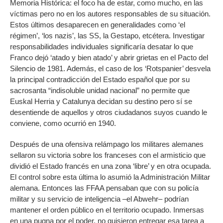
Memoria Histórica: el foco ha de estar, como mucho, en las
víctimas pero no en los autores responsables de su situación.
Estos últimos desaparecen en generalidades como ‘el
régimen’, ‘los nazis’, las SS, la Gestapo, etcétera. Investigar
responsabilidades individuales significaría desatar lo que
Franco dejó ‘atado y bien atado’ y abrir grietas en el Pacto del
Silencio de 1981. Además, el caso de los ‘Rotspanier’ desvela
la principal contradicción del Estado español que por su
sacrosanta “indisoluble unidad nacional” no permite que
Euskal Herria y Catalunya decidan su destino pero sí se
desentiende de aquellos y otros ciudadanos suyos cuando le
conviene, como ocurrió en 1940.
Después de una ofensiva relámpago los militares alemanes
sellaron su victoria sobre los franceses con el armisticio que
dividió el Estado francés en una zona ‘libre’ y en otra ocupada.
El control sobre esta última lo asumió la Administración Militar
alemana. Entonces las FFAA pensaban que con su policía
militar y su servicio de inteligencia –el Abwehr– podrían
mantener el orden público en el territorio ocupado. Inmersas
en una pugna por el poder, no quisieron entregar esa tarea a