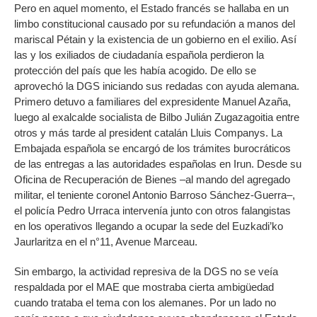
Pero en aquel momento, el Estado francés se hallaba en un
limbo constitucional causado por su refundación a manos del
mariscal Pétain y la existencia de un gobierno en el exilio. Así
las y los exiliados de ciudadanía española perdieron la
protección del país que les había acogido. De ello se
aprovechó la DGS iniciando sus redadas con ayuda alemana.
Primero detuvo a familiares del expresidente Manuel Azaña,
luego al exalcalde socialista de Bilbo Julián Zugazagoitia entre
otros y más tarde al president catalán Lluis Companys. La
Embajada española se encargó de los trámites burocráticos
de las entregas a las autoridades españolas en Irun. Desde su
Oficina de Recuperación de Bienes –al mando del agregado
militar, el teniente coronel Antonio Barroso Sánchez-Guerra–,
el policía Pedro Urraca intervenía junto con otros falangistas
en los operativos llegando a ocupar la sede del Euzkadi’ko
Jaurlaritza en el n°11, Avenue Marceau.
Sin embargo, la actividad represiva de la DGS no se veía
respaldada por el MAE que mostraba cierta ambigüedad
cuando trataba el tema con los alemanes. Por un lado no