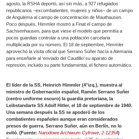
agosto, la RSHA deportó, así sin más, a 927 refugiados
republicanos –excombatientes, mujeres y niños– de un campo
de Angulema al campo de concentración de Mauthausen.
Poco después, Himmler mostró a Finat el campo de
Sachsenhausen, para que viese el modelo que permitía a
pocos guardias controlar a una población carcelaria
multiplicada por su número. El 18 de septiembre, Himmler
aprovechó la visita oficial que Serrano Súñer hacía a Alemania
para enseñarle al ‘enviado del Caudillo’ su aparato de
represión, incluido su parte fundamental, el fichero automático.
El líder de la SS, Heinrich Himmler (4°izq.), muestra al
ministro de Gobernación español, Ramón Serrano Suñer
(centro uniforme oscuro) la guardia pretoriana, la
Leibstandarte SS Adolf Hitler, el 18 de septiembre de 1940.
Una semana después la SS se apoderó de los
combatientes españoles aunque eran considerados
presos de guerra. Serrano Suñer, aún en Berlín, no lo
evitó. (Fuente:
Narodowe Archiwum Cyfrowe, 2-12354
)