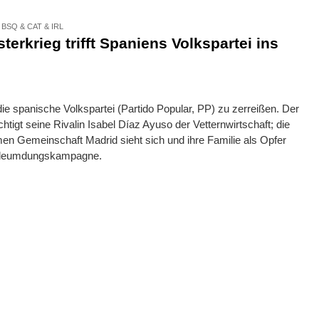
,
BSQ & CAT & IRL
terkrieg trifft Spaniens Volkspartei ins
ie spanische Volkspartei (Partido Popular, PP) zu zerreißen. Der
tigt seine Rivalin Isabel Díaz Ayuso der Vetternwirtschaft; die
men Gemeinschaft Madrid sieht sich und ihre Familie als Opfer
Verleumdungskampagne.