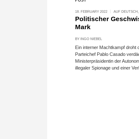
POST
18. FEBRUARY 2022
AUF DEUTSCH
Politischer Geschwis
Mark
BY
INGO NIEBEL
Ein interner Machtkampf droht d
Parteichef Pablo Casado verdäch
Ministerpräsidentin der Autono
illegaler Spionage und einer 