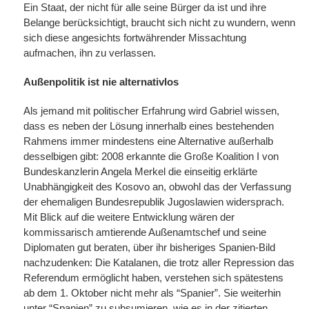
Ein Staat, der nicht für alle seine Bürger da ist und ihre
Belange berücksichtigt, braucht sich nicht zu wundern, wenn
sich diese angesichts fortwährender Missachtung
aufmachen, ihn zu verlassen.
Außenpolitik ist nie alternativlos
Als jemand mit politischer Erfahrung wird Gabriel wissen,
dass es neben der Lösung innerhalb eines bestehenden
Rahmens immer mindestens eine Alternative außerhalb
desselbigen gibt: 2008 erkannte die Große Koalition I von
Bundeskanzlerin Angela Merkel die einseitig erklärte
Unabhängigkeit des Kosovo an, obwohl das der Verfassung
der ehemaligen Bundesrepublik Jugoslawien widersprach.
Mit Blick auf die weitere Entwicklung wären der
kommissarisch amtierende Außenamtschef und seine
Diplomaten gut beraten, über ihr bisheriges Spanien-Bild
nachzudenken: Die Katalanen, die trotz aller Repression das
Referendum ermöglicht haben, verstehen sich spätestens
ab dem 1. Oktober nicht mehr als “Spanier”. Sie weiterhin
unter “Spanien” zu subsumieren, wie es in der zitierten