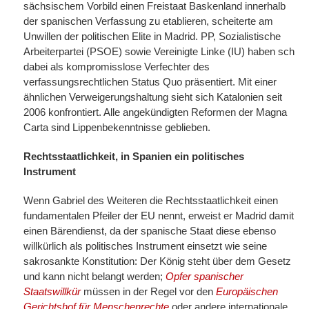
sächsischem Vorbild einen Freistaat Baskenland innerhalb
der spanischen Verfassung zu etablieren, scheiterte am
Unwillen der politischen Elite in Madrid. PP, Sozialistische
Arbeiterpartei (PSOE) sowie Vereinigte Linke (IU) haben sch
dabei als kompromisslose Verfechter des
verfassungsrechtlichen Status Quo präsentiert. Mit einer
ähnlichen Verweigerungshaltung sieht sich Katalonien seit
2006 konfrontiert. Alle angekündigten Reformen der Magna
Carta sind Lippenbekenntnisse geblieben.
Rechtsstaatlichkeit, in Spanien ein politisches
Instrument
Wenn Gabriel des Weiteren die Rechtsstaatlichkeit einen
fundamentalen Pfeiler der EU nennt, erweist er Madrid damit
einen Bärendienst, da der spanische Staat diese ebenso
willkürlich als politisches Instrument einsetzt wie seine
sakrosankte Konstitution: Der König steht über dem Gesetz
und kann nicht belangt werden;
Opfer spanischer
Staatswillkür
müssen in der Regel vor den
Europäischen
Gerichtshof für Menschenrechte
oder andere internationale