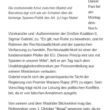
Dieser
Part fiel
Die institutionelle Krise zwischen Madrid und
am
Barcelona legt sich wie ein Schatten über die
Montag
bisherige Spanien-Politik des AA. (c) Ingo Niebel
dem
Noch-
Vizekanzler und -Außenminister der Großen Koalition II,
Sigmar Gabriel, zu. “Es gilt, nun Ruhe zu bewahren, und im
Rahmen der Rechtsstaatlichkeit und der spanischen
Verfassung zu handeln. Rechtsstaatlichkeit ist einer der
fundamentalen Pfeiler der EU. Dieses Prinzip eint uns mit
Spanien in unserer Mitte”, ließ er am Tag nach dem
Unabhängigkeitsreferendum per Pressemitteilung aus
seinem Ministerium verlauten.
Gabriel macht sich die gesamtspanische Sicht der
Regierung von Premier Mariano Rajoy (PP) zu eigen. Sein
Vorschlag trägt nicht zur Lösung des politischen Konflikts
bei, da er von falschen Annahmen ausgeht.
Von seinem und dem Madrider Blickwinkel mag das
Referendum vom 1. Oktober “illegal” gewesen sein, da es