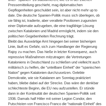
Pressemitteilung geschieht, mag diplomatischen
Gepflogenheiten geschuldet sein, ist aber nicht mehr up to
date. Die deutsche Spanien-Politik muss sich überlegen, ob
sie fähig ist, tradierte, aber veraltete Positionen zugunsten
einer Diplomatie aufzugeben, die eine tragfähige Lösung
zwischen Katalonien und Madrid ermöglicht, indem sie den
politischen Gegebenheiten Rechnung trägt.
Bleibt das Auswärtige Amt hingegen bei seiner bisherigen
Linie, läuft es Gefahr, sich zum Handlanger der Regierung
Rajoy zu machen. Das hieße in letzter Konsequenz, auch
repressive Maßnahmen mitzutragen: die Vertretungen
Kataloniens in Deutschland zu schließen und vielleicht auch
militärisch zu helfen, die “unteilbare Einheit” der “spanischen
Nation” gegen Katalonien durchzusetzen. Gelebte
Demokratie, wie sie Katalanen am Sonntag praktiziert
haben, bliebe dabei auf der Strecke. Das wäre der denkbar
schlechteste Beginn, die EU neu aufzustellen. Er stünde
dann in der Kontinuität der deutschen Spanien-Politik seit
1936. Damals half Hitler mit seiner Legion Condor, den
Putschisten von Francisco Franco die “nationale Einheit” des