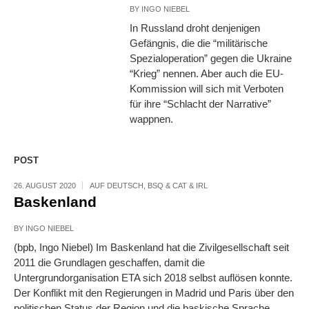
BY
INGO NIEBEL
In Russland droht denjenigen
Gefängnis, die die “militärische
Spezialoperation” gegen die Ukraine
“Krieg” nennen. Aber auch die EU-
Kommission will sich mit Verboten
für ihre “Schlacht der Narrative”
wappnen.
POST
26. AUGUST 2020
AUF DEUTSCH
,
BSQ & CAT & IRL
Baskenland
BY
INGO NIEBEL
(bpb, Ingo Niebel) Im Baskenland hat die Zivilgesellschaft seit
2011 die Grundlagen geschaffen, damit die
Untergrundorganisation ETA sich 2018 selbst auflösen konnte.
Der Konflikt mit den Regierungen in Madrid und Paris über den
politischen Status der Region und die baskische Sprache