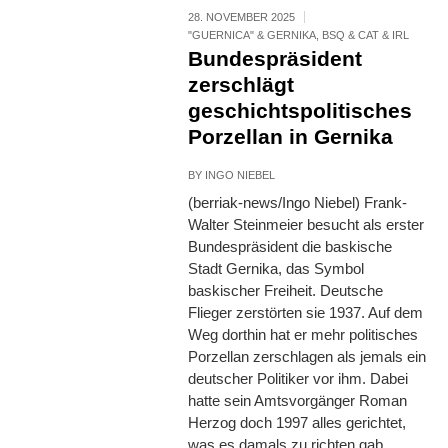
28. NOVEMBER 2025
"GUERNICA" & GERNIKA
,
BSQ & CAT & IRL
Bundespräsident
zerschlägt
geschichtspolitisches
Porzellan in Gernika
BY
INGO NIEBEL
(berriak-news/Ingo Niebel) Frank-
Walter Steinmeier besucht als erster
Bundespräsident die baskische
Stadt Gernika, das Symbol
baskischer Freiheit. Deutsche
Flieger zerstörten sie 1937. Auf dem
Weg dorthin hat er mehr politisches
Porzellan zerschlagen als jemals ein
deutscher Politiker vor ihm. Dabei
hatte sein Amtsvorgänger Roman
Herzog doch 1997 alles gerichtet,
was es damals zu richten gab.