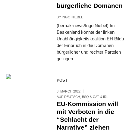
bürgerliche Domänen
BY
INGO NIEBEL
(berriak-news/Ingo Niebel) Im
Baskenland könnte der linken
Unabhängigkeitskoalition EH Bildu
der Einbruch in die Domänen
bürgerlicher und rechter Parteien
gelingen.
POST
8. MARCH 2022
AUF DEUTSCH
,
BSQ & CAT & IRL
EU-Kommission will
mit Verboten in die
“Schlacht der
Narrative” ziehen