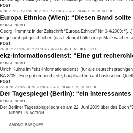
POST
6. NOVEMBER 2009
6. NOVEMBER 2009
DAS BASKENLAND - MEDIENECHO
Europa Ethnica (Wien): “Diesen Band sollte
BY
INGO NIEBEL
Georg Kremnitz in der Zeitschrift “Europa Ethnica” Nr. 3-4/2009: “[…
insgesamt gut geschrieben (das Lektorat hätte einige Male wacher sein
POST
24. JULY 2009
24. JULY 2009
DAS BASKENLAND - MEDIENECHO
ekz-Informationsdienst: “Eine gut recherc
BY
INGO NIEBEL
Ulrich Kühne im “ekz-Informationsdienst” (für alle deutschsprachig
BA 8/09: “Eine gut recherchierte, hauptsächlich auf baskischen Quel
POST
22. JUNE 2009
22. JUNE 2009
DAS BASKENLAND - MEDIENECHO
Der Tagespiegel (Berlin): “ein interessant
BY
INGO NIEBEL
Der Berliner Tagesspiegel schrieb am 22. Juni 2009 über das Buch “
NIEBEL IN ACTION
AMONG BASQUES