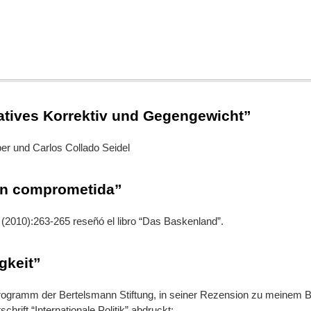
matives Korrektiv und Gegengewicht”
er und Carlos Collado Seidel
ión comprometida”
 (2010):263-265 reseñó el libro “Das Baskenland”.
igkeit”
gramm der Bertelsmann Stiftung, in seiner Rezension zu meinem Bu
hrift “Internationale Politik” abdruckt: