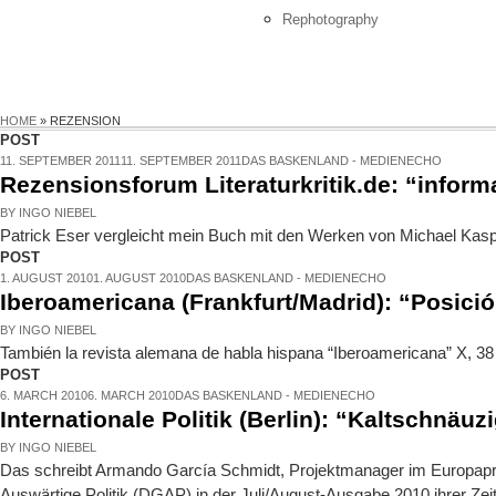
Rephotography
HOME
»
REZENSION
POST
11. SEPTEMBER 2011
11. SEPTEMBER 2011
DAS BASKENLAND - MEDIENECHO
Rezensionsforum Literaturkritik.de: “infor
BY
INGO NIEBEL
Patrick Eser vergleicht mein Buch mit den Werken von Michael Kasp
POST
1. AUGUST 2010
1. AUGUST 2010
DAS BASKENLAND - MEDIENECHO
Iberoamericana (Frankfurt/Madrid): “Posic
BY
INGO NIEBEL
También la revista alemana de habla hispana “Iberoamericana” X, 38
POST
6. MARCH 2010
6. MARCH 2010
DAS BASKENLAND - MEDIENECHO
Internationale Politik (Berlin): “Kaltschnäuz
BY
INGO NIEBEL
Das schreibt Armando García Schmidt, Projektmanager im Europapro
Auswärtige Politik (DGAP) in der Juli/August-Ausgabe 2010 ihrer Zeitsc