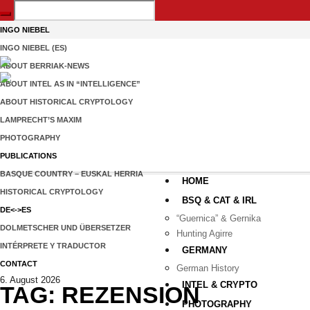
INGO NIEBEL
INGO NIEBEL (ES)
ABOUT BERRIAK-NEWS
ABOUT INTEL AS IN “INTELLIGENCE”
ABOUT HISTORICAL CRYPTOLOGY
LAMPRECHT’S MAXIM
PHOTOGRAPHY
PUBLICATIONS
BASQUE COUNTRY – EUSKAL HERRIA
HOME
HISTORICAL CRYPTOLOGY
BSQ & CAT & IRL
DE<->ES
“Guernica” & Gernika
DOLMETSCHER UND ÜBERSETZER
Hunting Agirre
INTÉRPRETE Y TRADUCTOR
GERMANY
CONTACT
German History
6. August 2026
INTEL & CRYPTO
TAG:
REZENSION
PHOTOGRAPHY