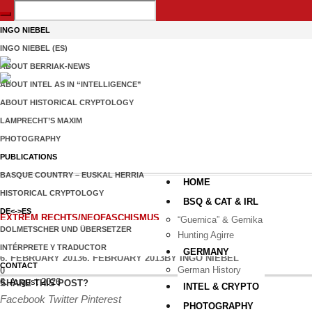
INGO NIEBEL
INGO NIEBEL (ES)
ABOUT BERRIAK-NEWS
ABOUT INTEL AS IN “INTELLIGENCE”
ABOUT HISTORICAL CRYPTOLOGY
LAMPRECHT’S MAXIM
PHOTOGRAPHY
PUBLICATIONS
BASQUE COUNTRY – EUSKAL HERRIA
HOME
HISTORICAL CRYPTOLOGY
BSQ & CAT & IRL
DE<->ES
EXTREM RECHTS/NEOFASCHISMUS
“Guernica” & Gernika
DOLMETSCHER UND ÜBERSETZER
QUERFRONT: DAS SCHWEI
Hunting Agirre
INTÉRPRETE Y TRADUCTOR
GERMANY
6. FEBRUARY 2013
6. FEBRUARY 2013
BY
INGO NIEBEL
CONTACT
German History
0
6. August 2026
SHARE THIS POST?
INTEL & CRYPTO
Facebook
Twitter
Pinterest
PHOTOGRAPHY