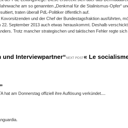
Mahnwache am so genannten „Denkmal für die Stalinismus-Opfer“ und 
ltiert, traten überall PdL-Politiker öffentlich auf.
e Kovorsitzenden und der Chef der Bundestagsfraktion ausführten, 
 22. September 2013 auch etwas herauskommt. Deshalb verschickt si
anders. Trotz mancher strategischen und taktischen Fehler regte sich
n und Interviewpartner“
« Le socialisme
NEXT POST
”
 hat am Donnerstag offiziell ihre Auflösung verkündet....
anguardia.