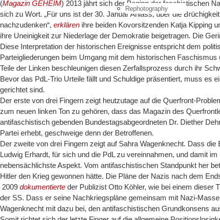
(
Magazin GEHEIM
) 2013 jährt sich der Beginn der faschistischen 
Rephotography
sich zu Wort. „Für uns ist der 30. Januar Anlass, über die Brüchi
nachzudenken“,
erklären
ihre beiden Kovorsitzenden Katja Kipping u
ihre Uneinigkeit zur Niederlage der Demokratie beigetragen. Die Ge
Diese Interpretation der historischen Ereignisse entspricht dem pol
Parteigliederungen beim Umgang mit dem historischen Faschismus und
Teile der Linken beschleunigen diesen Zerfallsprozess durch ihr Sch
Bevor das PdL-Trio Urteile fällt und Schuldige präsentiert, muss es 
gerichtet sind.
Der erste von drei Fingern zeigt heutzutage auf die Querfront-Proble
zum neuen linken Ton zu gehören, dass das Magazin des Querfrontler
antifaschistisch gebenden Bundestagsabgeordneten Dr. Diether D
Partei erhebt, geschweige denn der Betroffenen.
Der zweite von drei Fingern zeigt auf Sahra Wagenknecht. Dass die 
Ludwig Erhardt, für sich und die PdL zu vereinnahmen, und damit i
nebensächlichste Aspekt. Vom antifaschistischen Standpunkt her bet
Hitler den Krieg gewonnen hätte. Die Pläne der Nazis nach dem Ends
2009
dokumentierte
der Publizist Otto Köhler, wie bei einem dieser
der SS. Dass er seine Nachkriegspläne gemeinsam mit Nazi-Massenm
Wagenknecht mit dazu bei, den antifaschistischen Grundkonsens au
Somit richtet sich der letzte Finger auf die allgemeine Positionslosi