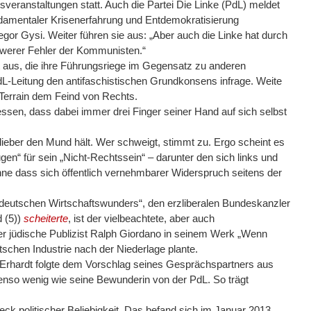
sveranstaltungen statt. Auch die Partei Die Linke (PdL) meldet
ndamentaler Krisenerfahrung und Entdemokratisierung
gor Gysi. Weiter führen sie aus: „Aber auch die Linke hat durch
chwerer Fehler der Kommunisten.“
it aus, die ihre Führungsriege im Gegensatz zu anderen
dL-Leitung den antifaschistischen Grundkonsens infrage. Weite
 Terrain dem Feind von Rechts.
gessen, dass dabei immer drei Finger seiner Hand auf sich selbst
 lieber den Mund hält. Wer schweigt, stimmt zu. Ergo scheint es
“ für sein „Nicht-Rechtssein“ – darunter den sich links und
hne dass sich öffentlich vernehmbarer Widerspruch seitens der
s deutschen Wirtschaftswunders“, den erzliberalen Bundeskanzler
 (5))
scheiterte
, ist der vielbeachtete, aber auch
r jüdische Publizist Ralph Giordano in seinem Werk „Wenn
chen Industrie nach der Niederlage plante.
d. Erhardt folgte dem Vorschlag seines Gesprächspartners aus
nso wenig wie seine Bewunderin von der PdL. So trägt
ieck politischer Beliebigkeit. Das befand sich im Januar 2013