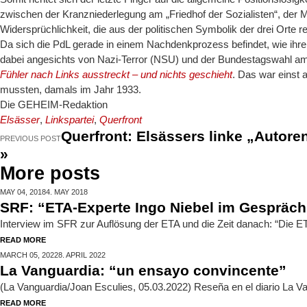
zwischen der Kranzniederlegung am „Friedhof der Sozialisten“, der 
Widersprüchlichkeit, die aus der politischen Symbolik der drei Orte resu
Da sich die PdL gerade in einem Nachdenkprozess befindet, wie ihr
dabei angesichts von Nazi-Terror (NSU) und der Bundestagswahl am
Fühler nach Links ausstreckt – und nichts geschieht
. Das war einst 
mussten, damals im Jahr 1933.
Die GEHEIM-Redaktion
Elsässer
,
Linkspartei
,
Querfront
Querfront: Elsässers linke „Autore
PREVIOUS POST
»
More posts
MAY 04,
2018
4. MAY 2018
SRF: “ETA-Experte Ingo Niebel im Gespräch
Interview im SFR zur Auflösung der ETA und die Zeit danach: “Die ETA
READ MORE
MARCH 05,
2022
8. APRIL 2022
La Vanguardia: “un ensayo convincente”
(La Vanguardia/Joan Esculies, 05.03.2022) Reseña en el diario La V
READ MORE