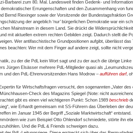
Nazi-Barbarei zum 80. Mal. Landesweit finden Gedenk- und Information
gkeit demokratischer Errungenschaften und den Zusammenhang von fu
nd Bernd Riexinger sowie der Vorsitzende der Bundestagsfraktion Gre
ringschätzung der angeblich ‘nur’ bürgerlichen Demokratie war ein s
itischen Mainstream in diesem Land. Sie drückt die Widersprüchlichke
 mit aktuellen extrem rechten Gebilden zeigt. Dadurch stellt die P
weigen. Wer antifaschistische Grundpositionen aufgibt, überlässt das
eines beachten: Wer mit dem Finger auf andere zeigt, sollte nicht ver
matik, zu der die PdL kein Wort sagt und zu der auch die übrige Linke
s Jürgen Elsässer mehrere PdL-Mitglieder quasi als „Leumundszeugen
ehm und den PdL-Ehrenvorsitzenden Hans Modrow –
aufführen darf
, o
Expertin für Wirtschaftsfragen versucht, den sogenannten „Vater de
m Münchhausen-Check des Magazins Spiegel (Note: nicht ausreichend
rachtet gibt es einen viel wichtigeren Punkt: Schon 1989
beschrieb
de
ieg“, wie Erhardt gemeinsam mit SS-Führern das Überleben der deuts
 Treffen im Januar 1945 der Begriff „Soziale Marktwirtschaft“ entstan
ördern wie zum Beispiel Otto Ohlendorf schmiedete, störte ihn ebe
szuhöhlen. Und die PdL & Friends schweigen dazu.
gkeit der PdL-Leitungsriege. Diese erstreckt sich über das Bermudadre