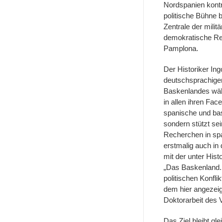
Nordspanien kontro
politische Bühne 
Zentrale der mili
demokratische Rep
Pamplona.
Der Historiker Ingo
deutschsprachige
Baskenlandes wäh
in allen ihren Face
spanische und bas
sondern stützt se
Recherchen in sp
erstmalig auch in 
mit der unter His
„Das Baskenland.
politischen Konfli
dem hier angezeig
Doktorarbeit des 
Das Ziel bleibt gle