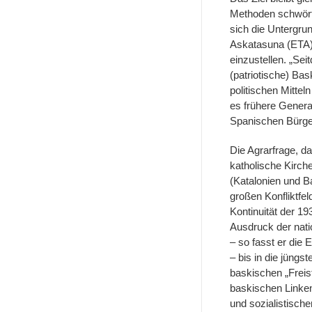
Methoden schwört
sich die Untergru
Askatasuna (ETA)
einzustellen. „Se
(patriotische) Ba
politischen Mitteln
es frühere Gener
Spanischen Bürger
Die Agrarfrage, das
katholische Kirch
(Katalonien und B
großen Konfliktfel
Kontinuität der 19
Ausdruck der nati
– so fasst er die
– bis in die jüngs
baskischen „Freis
baskischen Linke
und sozialistische