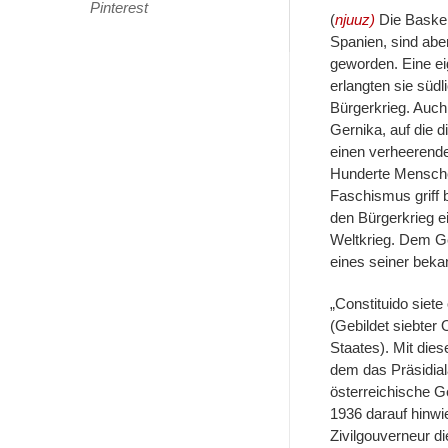
Pinterest
(
njuuz)
Die Basken
Spanien, sind abe
geworden. Eine ei
erlangten sie süd
Bürgerkrieg. Auch 
Gernika, auf die d
einen verheerenden
Hunderte Mensch
Faschismus griff b
den Bürgerkrieg ei
Weltkrieg. Dem G
eines seiner bek
„Constituido siete
(Gebildet siebter
Staates). Mit die
dem das Präsidial
österreichische G
1936 darauf hinwi
Zivilgouverneur d