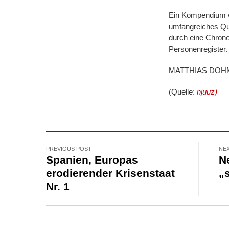
Ein Kompendium wir
umfangreiches Que
durch eine Chrono
Personenregister.
MATTHIAS DOH
(Quelle:
njuuz)
PREVIOUS POST
NE
Spanien, Europas
N
erodierender Krisenstaat
„
Nr. 1