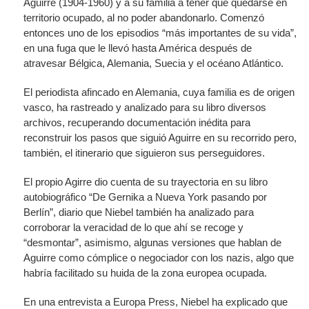
Aguirre (1904-1960) y a su familia a tener que quedarse en
territorio ocupado, al no poder abandonarlo. Comenzó
entonces uno de los episodios “más importantes de su vida”,
en
una fuga que le llevó hasta América después de
atravesar Bélgica, Alemania, Suecia y el océano Atlántico.
El periodista afincado en Alemania, cuya familia es de origen
vasco, ha rastreado y analizado para su libro diversos
archivos, recuperando documentación inédita para
reconstruir los pasos que siguió Aguirre en su recorrido pero,
también, el itinerario que siguieron sus perseguidores.
El propio Agirre dio cuenta de su trayectoria en su libro
autobiográfico “De Gernika a Nueva York pasando por
Berlín”, diario que Niebel también ha analizado para
corroborar la veracidad de lo que ahí se recoge y
“desmontar”, asimismo, algunas versiones que hablan de
Aguirre como cómplice o negociador con los nazis, algo que
habría facilitado su huida de la zona europea ocupada.
En una entrevista a Europa Press, Niebel ha explicado que