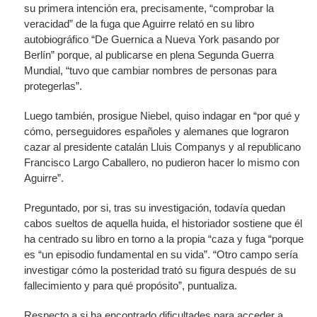
su primera intención era, precisamente,
“comprobar la
veracidad” de la fuga que Aguirre relató en su libro
autobiográfico “De Guernica a Nueva York pasando por
Berlín” porque, al publicarse en plena Segunda Guerra
Mundial, “tuvo que cambiar nombres de personas para
protegerlas”.
Luego también, prosigue Niebel, quiso indagar en “por qué y
cómo, perseguidores españoles y alemanes que lograron
cazar al presidente catalán Lluis Companys y al republicano
Francisco Largo Caballero, no pudieron hacer lo mismo con
Aguirre”.
Preguntado, por si, tras su investigación, todavía quedan
cabos sueltos de aquella huida, el historiador sostiene que él
ha centrado su libro en torno a la propia “caza y fuga “porque
es “un episodio fundamental en su vida”. “Otro campo sería
investigar cómo la posteridad trató su figura después de su
fallecimiento y para qué propósito”, puntualiza.
Respecto a si ha encontrado dificultades para acceder a