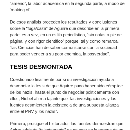
“ameno”, la labor académica en la segunda parte, a modo de
‘making of’.
De esos análisis proceden los resultados y conclusiones
sobre la “fuga/caza” de Aguirre que describe en la primera
parte, esta vez, en un estilo periodístico, “sin notas a pie de
página, y con rigor científico” porque, tal y como remarca,
“las Ciencias han de saber comunicarse con la sociedad
para poder vencer a su peor enemiga, la posverdad”.
TESIS DESMONTADA
Cuestionado finalmente por si su investigación ayuda a
desmontar la tesis de que Aguirre pudo haber sido cómplice
de los nazis, hasta el punto de negociar políticamente con
ellos, Niebel afirma tajante que “las investigaciones y las
fuentes desmienten la existencia de una supuesta alianza
entre el PNV y los nazis”.
Primero, prosigue el historiador, las fuentes demuestran que
Agirre advierte “tajantemente” de no caer en la trampa de un