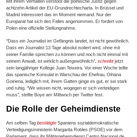
Mit ihrem Verhalten verstößt die polnische Justiz gegen
achtzehn Artikel der EU-Grundrechtecharta. In Brüssel und
Madrid interessiert das im Moment niemand. Nur der
Europarat hat sich des Falles angenommen. Er fordert von
Polen eine offizielle Stellungnahme.
“Dass ein Journalist im Gefängnis landet, ist nicht gewöhnlich.
Dass ein Journalist 13 Tage absolut isoliert wird, ohne mit
seiner Familie sprechen zu können und noch nicht einmal mit
seinem Anwalt, ist wirklich außergewöhnlich”,
schreibt
jetzt
sein langjähriger Kollege Juan Teixeira. Vor einer Woche teilte
das spanische Konsulat in Warschau der Ehefrau, Oihana
Goiriena, lediglich mit, ihrem Gatten ginge es gut, er sei stark
und ruhig. “Wir wissen nicht, wogegen er sich verteidigen
muss”, stellte Boye am Mittwoch per Twitter fest.
Die Rolle der Geheimdienste
Am selben Tag
bestätigte
Spaniens sozialdemokratische
Verteidigungsministerin Margarita Robles (PSOE) vor dem
Parlament, dass ihr Militärgeheimdienst Centro Nacional de