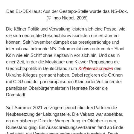
Das EL-DE-Haus: Aus der Gestapo-Stelle wurde das NS-Dok.
(© Ingo Niebel, 2005)
Die Kölner Politik und Verwaltung leisten sich eine Posse, wie
sie sich neurechte Geschichtsrevisionisten nur erträumen
können: Seit November dümpelt das prestigeträchtige und
international bekannte NS-Dokumentationszentrum der Stadt
Köln wie ein Schiff ohne Kapitän/in vor sich hin. Und das in
einer Zeit, in der die Moskauer und Kiewer Propaganda die
Gechichtspolitik in Deutschland zum
Kollateralschaden
des
Ukraine-Krieges gemacht haben. Dabei regieren die Grünen
mit CDU und der paneuropäischen Kleinpartei Volt unter der
parteilosen Oberbürgermeisterin Henriette Reker die
Domstadt.
Seit Sommer 2021 verzögern jedoch die drei Parteien die
Neubesetzung der Leitungsstelle. Die Vakanz war absehbar,
da der bisherige Direktor Werner Jung im Oktober in den
Ruhestand ging. Ein Ausschreibungsverfahren fand ab Ende
Juni statt, die Vorstellungsrunden wurden terminiert. Doch