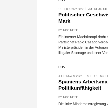
POST
18. FEBRUARY 2022
AUF DEUTSCH
Politischer Geschwis
Mark
BY
INGO NIEBEL
Ein interner Machtkampf droht d
Parteichef Pablo Casado verdäch
Ministerpräsidentin der Autono
illegaler Spionage und einer 
POST
4. FEBRUARY 2022
AUF DEUTSCH
,
Spaniens Arbeitsmar
Politikunfähigkeit
BY
INGO NIEBEL
Die linke Minderheitsregierung