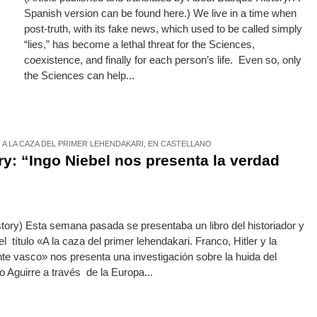
Spanish version can be found here.) We live in a time when
post-truth, with its fake news, which used to be called simply
“lies,” has become a lethal threat for the Sciences,
coexistence, and finally for each person’s life. Even so, only
the Sciences can help...
 A LA CAZA DEL PRIMER LEHENDAKARI
,
EN CASTELLANO
y: “Ingo Niebel nos presenta la verdad
tory) Esta semana pasada se presentaba un libro del historiador y
l título «A la caza del primer lehendakari. Franco, Hitler y la
te vasco» nos presenta una investigación sobre la huida del
o Aguirre a través de la Europa...