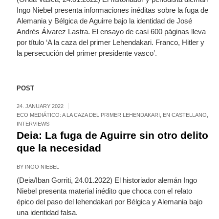
Ingo Niebel presenta informaciones inéditas sobre la fuga de
Alemania y Bélgica de Aguirre bajo la identidad de José
Andrés Álvarez Lastra. El ensayo de casi 600 páginas lleva
por título ‘A la caza del primer Lehendakari. Franco, Hitler y
la persecución del primer presidente vasco’.
POST
24. JANUARY 2022
ECO MEDIÁTICO: A LA CAZA DEL PRIMER LEHENDAKARI
,
EN CASTELLANO
,
INTERVIEWS
Deia: La fuga de Aguirre sin otro delito
que la necesidad
BY
INGO NIEBEL
(Deia/Iban Gorriti, 24.01.2022) El historiador alemán Ingo
Niebel presenta material inédito que choca con el relato
épico del paso del lehendakari por Bélgica y Alemania bajo
una identidad falsa.