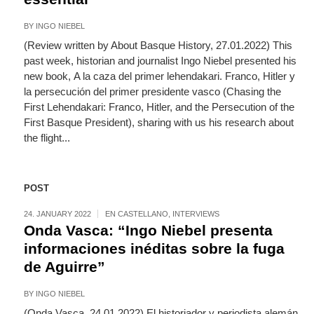
BY
INGO NIEBEL
(Review written by About Basque History, 27.01.2022) This
past week, historian and journalist Ingo Niebel presented his
new book, A la caza del primer lehendakari. Franco, Hitler y
la persecución del primer presidente vasco (Chasing the
First Lehendakari: Franco, Hitler, and the Persecution of the
First Basque President), sharing with us his research about
the flight...
POST
24. JANUARY 2022
EN CASTELLANO
,
INTERVIEWS
Onda Vasca: “Ingo Niebel presenta
informaciones inéditas sobre la fuga
de Aguirre”
BY
INGO NIEBEL
(Onda Vasca, 24.01.2022) El historiador y periodista alemán