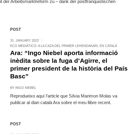
 der Arbeitsmarktreform zu – dank der postfranquistischen
POST
31. JANUARY 2022
ECO MEDIÁTICO: A LA CAZA DEL PRIMER LEHENDAKARI
,
EN CATALÁ
Ara: “Ingo Niebel aporta informació
inèdita sobre la fuga d’Agirre, el
primer president de la història del País
Basc”
BY
INGO NIEBEL
Reprodueixo aquí l’article que Sílvia Marimon Molas va
publicar al diari català Ara sobre el meu llibre recent.
POST