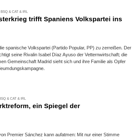
,
BSQ & CAT & IRL
terkrieg trifft Spaniens Volkspartei ins
ie spanische Volkspartei (Partido Popular, PP) zu zerreißen. Der
tigt seine Rivalin Isabel Díaz Ayuso der Vetternwirtschaft; die
men Gemeinschaft Madrid sieht sich und ihre Familie als Opfer
Verleumdungskampagne.
BSQ & CAT & IRL
ktreform, ein Spiegel der
 von Premier Sánchez kann aufatmen: Mit nur einer Stimme