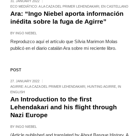
31. JANUARY 2022
ECO MEDIÁTICO: A LA CAZA DEL PRIMER LEHENDAKARI
,
EN CASTELLANO
Ara: “Ingo Niebel aporta información
inédita sobre la fuga de Agirre”
BY
INGO NIEBEL
Reproduzco aquí el artículo que Sílvia Marimon Molas
publicó en el diario catalán Ara sobre mi reciente libro.
POST
27. JANUARY 2022
AGIRRE: A LA CAZA DEL PRIMER LEHENDAKARI
,
HUNTING AGIRRE
,
IN
ENGLISH
An Introduction to the first
Lehendakari and his flight through
Nazi Europe
BY
INGO NIEBEL
(Article published and translated by About Basque History. A